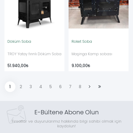
Döküm Soba
Roket Soba
TROY Yatay fırınlı Döküm Soba
Maşinga Kamp sobası
51.940,00
9.100,00
1
2
3
4
5
6
7
8
E-Bültene Abone Olun
Fırsatlar ve duyurularımız hakkında bilgi sahibi olmak için
kaydolun!