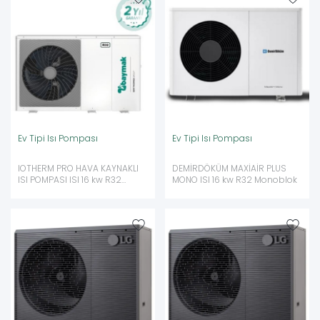
Ev Tipi Isı Pompası
Ev Tipi Isı Pompası
IOTHERM PRO HAVA KAYNAKLI
DEMİRDÖKÜM MAXİAİR PLUS
ISI POMPASI ISI 16 kw R32
MONO ISI 16 kw R32 Monoblok
Monoblok