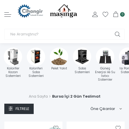
0
Kalorifer
Kaloriferi
Pelet Yakıt
Soba
Güneş
Isı Po
Kazan
Soba
Sistemleri
Enerjisi ile Su
Siste
Sistemleri
Sistemleri
Isıtıcı
Sistemler
Ana Sayfa
Bursa İçi 2 Gün Teslimat
FILTRELE