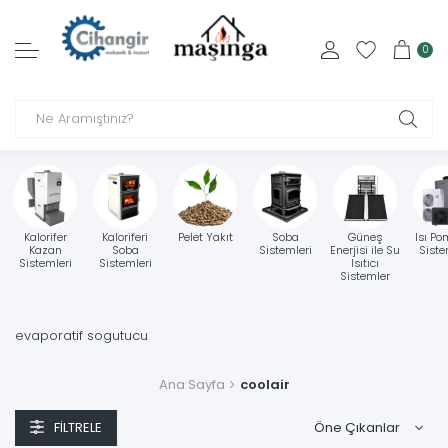
0
Kalorifer
Kaloriferi
Pelet Yakıt
Soba
Güneş
Isı Po
Kazan
Soba
Sistemleri
Enerjisi ile Su
Siste
Sistemleri
Sistemleri
Isıtıcı
Sistemler
evaporatif sogutucu
Ana Sayfa
coolair
FILTRELE