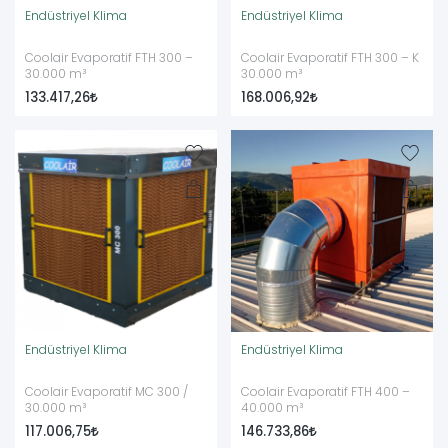
Endüstriyel Klima
Endüstriyel Klima
Coolair Evaporatif FTH 300 –
Coolair Evaporatif FTH 300 – K
30.000 m³
30.000 m³
133.417,26
168.006,92
Endüstriyel Klima
Endüstriyel Klima
Coolair Evaporatif MC 300 /
Coolair Evaporatif FTH 400 –
30.000 m³
40.000 m³
117.006,75
146.733,86