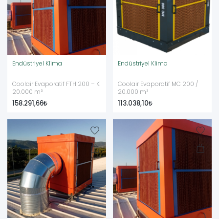
Endüstriyel Klima
Endüstriyel Klima
Coolair Evaporatif FTH 200 – K
Coolair Evaporatif MC 200 /
20.000 m³
20.000 m³
158.291,66
113.038,10