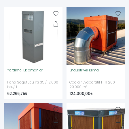
Yardımcı Ekipmanlar
Endüstriyel Klima
Pano Soğutucu PS 35 / 12.000
Coolair Evaporatif FTH 200 –
btu/H
20.000 m³
62.266,75
124.000,00