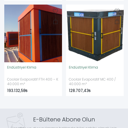
Endüstriyel Klima
Endüstriyel Klima
Coolair Evaporatif FTH 400 – K
Coolair Evaporatif MC 400 /
40.000 m³
40.000 m³
193.132,58
128.707,43
E-Bültene Abone Olun