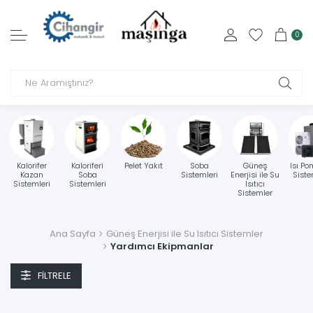
0
Kalorifer
Kaloriferi
Pelet Yakıt
Soba
Güneş
Isı Po
Kazan
Soba
Sistemleri
Enerjisi ile Su
Siste
Sistemleri
Sistemleri
Isıtıcı
Sistemler
Ana Sayfa
Güneş Enerjisi ile Su Isıtıcı Sistemler
Yardımcı Ekipmanlar
FILTRELE