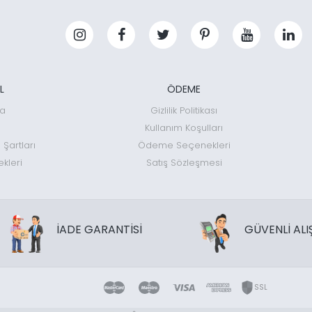
L
ÖDEME
da
Gizlilik Politikası
Kullanım Koşulları
 Şartları
Ödeme Seçenekleri
kleri
Satış Sözleşmesi
İADE GARANTİSİ
GÜVENLİ ALI