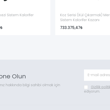
ezi Sistem Kalorifer
Koz Serisi (Kül Çıkarmalı) Mer
Sistem Kalorifer Kazanı
4
733.375,47
one Olun
mız hakkında bilgi sahibi olmak için
Gizlilik polit
ediyorum.