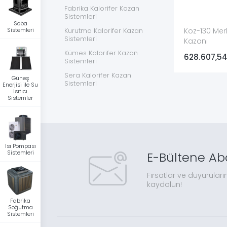
Fabrika Kalorifer Kazan
Sistemleri
Soba
Koz-130 Merk
Sistemleri
Kurutma Kalorifer Kazan
Sistemleri
Kazanı
Kümes Kalorifer Kazan
628.607,5
Sistemleri
Sera Kalorifer Kazan
Güneş
Sistemleri
Enerjisi ile Su
Isıtıcı
Yardımcı Ekipmanlar
Sistemler
Kaloriferi Soba Sistemleri
Pelet Yakıt
Isı Pompası
Soba Sistemleri
Sistemleri
E-Bültene Ab
Güneş Enerjisi ile Su Isıtıcı
Sistemler
Fırsatlar ve duyuruları
kaydolun!
Isı Pompası Sistemleri
Fabrika
Fabrika Soğutma Sistemleri
Soğutma
Sistemleri
Güneş Enerjisi İle Elektrik