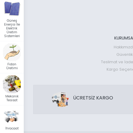
Üretim Sistemleri
Dış Mekan Süs Bitkileri
Elektirikli Şömine
Güneş
Enerjisi İle
Mekanik Tesisat
Elektrik
Üretim
İhracaat
Sistemleri
KURUMSA
Hakkımız
Markalar
Güvenlik
Teslimat ve İade
Fidan
KOZLUSAN
(3)
Üretimi
Kargo Seçene
Fiyat Aralığı
Mekanik
ÜCRETSİZ KARGO
Tesisat
İhracaat