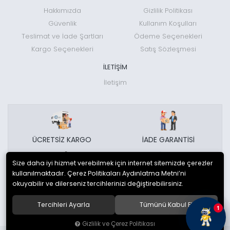
Hakkımızda
Gizlilik Politikası
Güvenlik
Kullanım Koşulları
Teslimat ve İade Şartları
Ödeme Seçenekleri
Kargo Seçenekleri
Satış Sözleşmesi
İLETİŞİM
İletişim
ÜCRETSİZ KARGO
İADE GARANTİSİ
Size daha iyi hizmet verebilmek için internet sitemizde çerezler
kullanılmaktadır. Çerez Politikaları Aydınlatma Metni’ni
GÜVENLİ ALIŞVERİŞ
MÜŞTERİ HİZMETLERİ
okuyabilir ve dilerseniz tercihlerinizi değiştirebilirsiniz.
Tercihleri Ayarla
Tümünü Kabul Et
1
Gizlilik ve Çerez Politikası