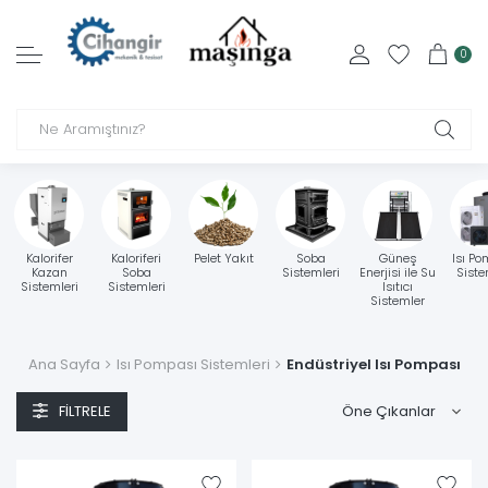
0
Kalorifer
Kaloriferi
Pelet Yakıt
Soba
Güneş
Isı Po
Kazan
Soba
Sistemleri
Enerjisi ile Su
Siste
Sistemleri
Sistemleri
Isıtıcı
Sistemler
Ana Sayfa
Isı Pompası Sistemleri
Endüstriyel Isı Pompası
FILTRELE