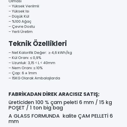
Olması
– Yüksek Verilmli
– Yüksek Isı
– Düşük Kül
– %100 Ağaç
– Çevre Dostu
– Yerli Üretim
Teknik Özellikleri
– Net Kalorifik Değer: ≥ 4,6 kWh/kg
– Kül Oranı: ≤ 0,9%
– Uzunluk: 3,15 < L < 40mm
– Nem Oranı: ≤ 10%
– Çap: 6 ± 1mm
– 15KG Olarak Ambalajlarda
FABRİKADAN DİREK ARACISIZ SATIŞ;
üreticiden 100 % çam peleti 6 mm / 15 kg
POŞET / 1 ton big bag
A GLASS FORMUNDA kalite ÇAM PELLETİ 6
mm