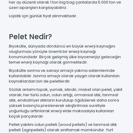
her ay düzenli olarak 1 ton big bag çantalarda 5.000 ton ve
üzeri siparişleri karşılayabiliriz.
Lojistik için günlük fiyat alınmaktadır.
Pelet Nedir?
Biyokütle, dünyada dördüncü en büyük enerji kaynağını
oluşturması yönüyle önemli bir enerji kaynağı
konumundadır. Birçok gelişmiş ülke biyoenerjiyi geleceğin
temel enerji kaynağı olarak görmektedir.
Biyokütle ısınma ve sanayi amaçlı yakma sistemlerinde
kullanılabilir. Isınma amaçlı olarak yaygın olarak kullanılan
kaynaklardan biri de peletlerdir.
Sözlük anlamı topak, yumak, silindir, misket olan pelet, yakıt
olarak; her türlü odun, odun artığı, ormansal atık, tarımsal
atık, endüstriyel atıkların kurutulup öğütülerek daha sonra
yüksek basınçla preslenerek sıkıştırılması suretiyle
yoğunluğu arttırılarak enerji elde maksadıyla kullanılan
küçük parçalardır.
Pellet yakıtını odun pelleti (wood pellets) ve tarımsal atık
pelleti (agripellets) olarak sınıflamak mümkündür. Yurt