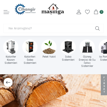
0
Kalorifer
Kaloriferi
Pelet Yakıt
Soba
Güneş
Isı Po
Kazan
Soba
Sistemleri
Enerjisi ile Su
Siste
Sistemleri
Sistemleri
Isıtıcı
Sistemler
FIRSAT