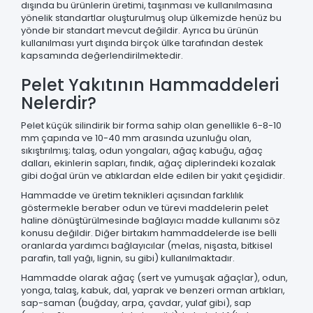
dışında bu ürünlerin üretimi, taşınması ve kullanılmasına
yönelik standartlar oluşturulmuş olup ülkemizde henüz bu
yönde bir standart mevcut değildir. Ayrıca bu ürünün
kullanılması yurt dışında birçok ülke tarafından destek
kapsamında değerlendirilmektedir.
Pelet Yakıtının Hammaddeleri
Nelerdir?
Pelet küçük silindirik bir forma sahip olan genellikle 6-8-10
mm çapında ve 10-40 mm arasında uzunluğu olan,
sıkıştırılmış; talaş, odun yongaları, ağaç kabuğu, ağaç
dalları, ekinlerin sapları, fındık, ağaç diplerindeki kozalak
gibi doğal ürün ve atıklardan elde edilen bir yakıt çeşididir.
Hammadde ve üretim teknikleri açısından farklılık
göstermekle beraber odun ve türevi maddelerin pelet
haline dönüştürülmesinde bağlayıcı madde kullanımı söz
konusu değildir. Diğer birtakım hammaddelerde ise belli
oranlarda yardımcı bağlayıcılar (melas, nişasta, bitkisel
parafin, tall yağı, lignin, su gibi) kullanılmaktadır.
Hammadde olarak ağaç (sert ve yumuşak ağaçlar), odun,
yonga, talaş, kabuk, dal, yaprak ve benzeri orman artıkları,
sap-saman (buğday, arpa, çavdar, yulaf gibi), sap