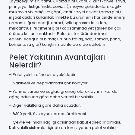
(ayçiçeği, mısır, pamuk, kolza gibi), kabuk-kılıf (kahve, soya,
pirinç, yer fıstığı, fındık, ceviz …), meyve çekirdekleri, kağıt-
mukavva vb. artığı ve çöpü, endüstriyel atıklar (prina gibi),
inşaat atıkları kullanılabilmekte bu ürünlerin haricinde enerji
ormancılığı ve enerji tarımı (switchgrass-dallı darı,
miscanthus-fil çimeni gibi) kapsamında yetiştirilen bir çok
üründe kullanılmaktadır. Pelet bir tek üründen imal
edilebileceği gibi birkaç ürünün (talaş, sap, saman, prina,
kömür tozu gibi) karıştırılması ile de elde edilebilir.
Pelet Yakıtının Avantajları
Nelerdir?
– Pelet yakıtı rafine bir biyokütledir.
– Nakliyesi ve depolanması çok kolaydır.
– Yanma süresi ve sağladığı enerji olarak aynı miktarda
ağaç odununa göre daha verimli bir yakıttır.
– Diğer yakıtlara göre daha ucuzdur.
– %100 yerli, öz kaynaklardan üretilmesi.
– Çevre ve insan sağlığı açısından kabul edilebilir olması.
Katı yakıtlı sistemler içinde en temiz yanan pelet yakıtıdır.