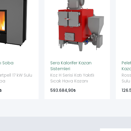
tlı Soba
Sera Kalorifer Kazan
Pelet
Sistemleri
Kaza
tpell 17 kW Sulu
Koz H Serisi Katı Yakıtlı
Ros
oba
Sıcak Hava Kazanı
Sulu
593.684,90
126.