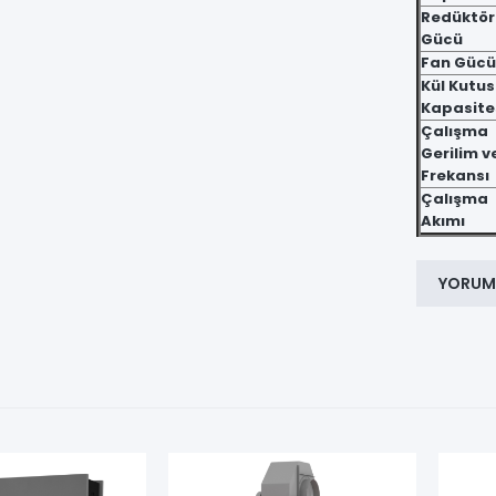
Redüktör
Gücü
Fan Gücü
Kül Kutu
Kapasite
Çalışma
Gerilim v
Frekansı
Çalışma
Akımı
YORUM