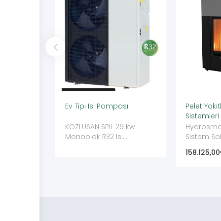
Ev Tipi Isı Pompası
Pelet Yakı
Sistemleri
KOZLUSAN SPIL 29 kw
Hydrosmar
Monoblok R32 Isı
Sistem S
Pompası Ev Tipi Isı
158.125,00
Pompası