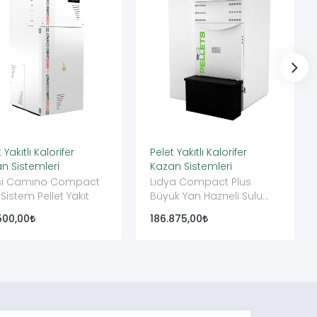
 Yakıtlı Kalorifer
Pelet Yakıtlı Kalorifer
n Sistemleri
Kazan Sistemleri
si Camıno Compact
Lıdya Compact Plus
 Sistem Pellet Yakıt
Büyük Yan Hazneli Sulu
Sistem Pellet Kazanı
500,00
186.875,00