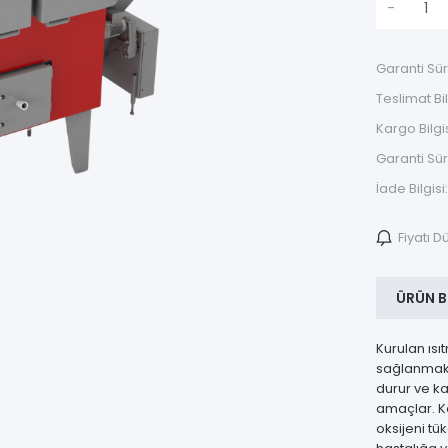
-
Garanti Sür
Teslimat Bil
Kargo Bilgis
Garanti Sür
İade Bilgisi:
Fiyatı 
ÜRÜN B
Kurulan ısı
sağlanmakta
durur ve k
amaçlar. Ka
oksijeni tü