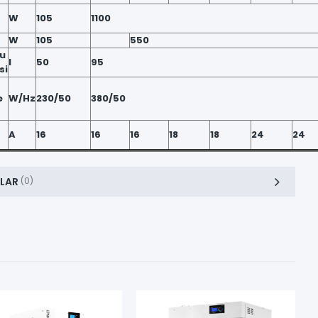
W
105
1100
W
105
550
su
l
50
95
si
e
W/Hz
230/50
380/50
A
16
16
16
18
18
24
24
LAR
(0)