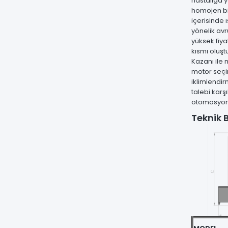
hastalığa 
homojen bir
içerisinde
yönelik av
yüksek fiya
kısmı oluşt
Kazanı ile 
motor seçi
iklimlendi
talebi karş
otomasyond
Teknik B