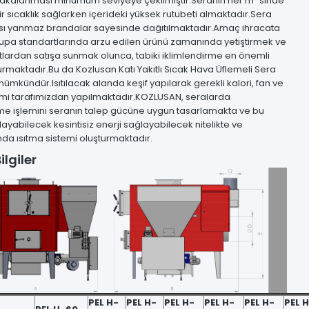
yakalanması minumum seviyeye çekilmiştir.Seranın her m² sinde
 sıcaklık sağlarken içerideki yüksek rutubeti almaktadır.Sera
 ısı yanmaz brandalar sayesinde dağıtılmaktadır.Amaç ihracata
rupa standartlarında arzu edilen ürünü zamanında yetiştirmek ve
tlardan satışa sunmak olunca, tabiki iklimlendirme en önemli
urmaktadır.Bu da Kozlusan Katı Yakıtlı Sıcak Hava Üflemeli Sera
mümkündür.Isıtılacak alanda keşif yapılarak gerekli kalori, fan ve
mi tarafımızdan yapılmaktadır.KOZLUSAN, seralarda
rme işlemini seranın talep gücüne uygun tasarlamakta ve bu
ılayabilecek kesintisiz enerji sağlayabilecek nitelikte ve
a ısıtma sistemi oluşturmaktadır.
ilgiler
PEL H-
PEL H-
PEL H-
PEL H-
PEL H-
PEL 