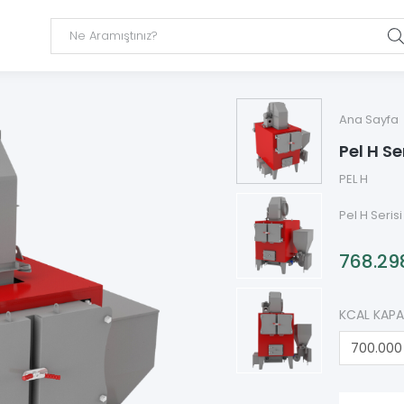
Ana Sayfa
Pel H Se
PEL H
Pel H Serisi
768.29
KCAL KAPA