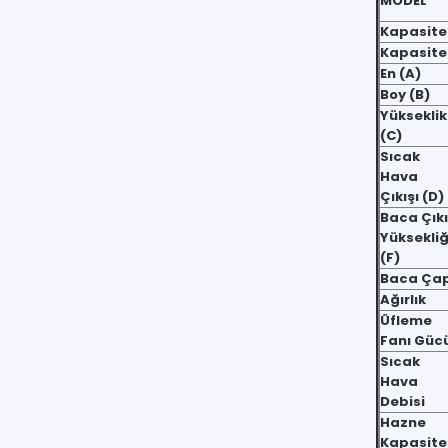
MODEL
Kapasite
Kapasite
En (A)
Boy (B)
Yükseklik
(C)
Sıcak
Hava
Çıkışı (D)
Baca Çık
Yüksekliğ
(F)
Baca Çap
Ağırlık
Üfleme
Fanı Güc
Sıcak
Hava
Debisi
Hazne
Kapasite