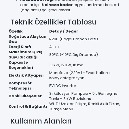
alanlar için
8 cihaza kadar
eş yaşlandırmalı kaskad
(bağlantılı) çalışma imkanı.
Teknik Özellikler Tablosu
Özellik
Detay / Değer
Soğutucu Akışkan
R290 (Doğal Propan Gazı)
Gaz
Enerji Sınıfı
A+++
Maksimum Çıkış
80°C (-10°C Dış Ortamda)
Suyu Sıcaklığı
Kapasite
10 kW, 12 kW, 16 kW
Seçenekleri
Monofaze (220V) - Evsel hatlara
Elektrik Altyapısı
kolay entegrasyon
Kompresör
EVI DC Inverter
Teknolojisi
Sirkülasyon Pompası + 5 L Genleşme
Dahili Bileşenler
Tankı + 3 kW Rezistans
Wi-Fi Uzaktan Erişim, Renkli Akıllı Ekran,
Kontrol & Bağlantı
Türkçe Menü
Kullanım Alanları