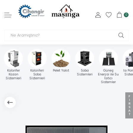
0
Kalorifer
Kaloriferi
Pelet Yakıt
Soba
Güneş
Isı Po
Kazan
Soba
Sistemleri
Enerjisi ile Su
Siste
Sistemleri
Sistemleri
Isıtıcı
Sistemler
FIRSAT