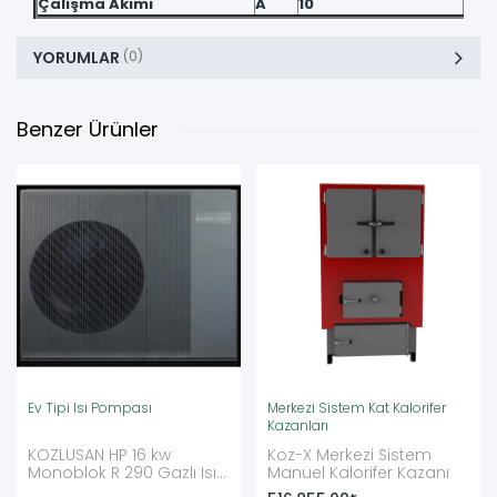
Çalışma Akımı
A
10
YORUMLAR
(0)
Benzer Ürünler
Ev Tipi Isı Pompası
Merkezi Sistem Kat Kalorifer
Kazanları
KOZLUSAN HP 16 kw
Koz-X Merkezi Sistem
Monoblok R 290 Gazlı Isı
Manuel Kalorifer Kazanı
Pompası Ev Tipi Isı