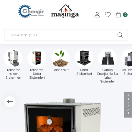
0
Kalorifer
Kaloriferi
Pelet Yakıt
Soba
Güneş
Isı Po
Kazan
Soba
Sistemleri
Enerjisi ile Su
Siste
Sistemleri
Sistemleri
Isıtıcı
Sistemler
FIRSAT