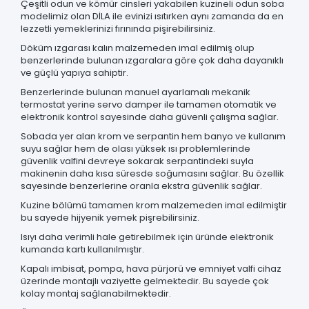
Çeşitli odun ve kömür cinsleri yakabilen kuzineli odun soba
modelimiz olan DİLA ile evinizi ısıtırken aynı zamanda da en
lezzetli yemeklerinizi fırınında pişirebilirsiniz.
Döküm ızgarası kalın malzemeden imal edilmiş olup
benzerlerinde bulunan ızgaralara göre çok daha dayanıklı
ve güçlü yapıya sahiptir.
Benzerlerinde bulunan manuel ayarlamalı mekanik
termostat yerine servo damper ile tamamen otomatik ve
elektronik kontrol sayesinde daha güvenli çalışma sağlar.
Sobada yer alan krom ve serpantin hem banyo ve kullanım
suyu sağlar hem de olası yüksek ısı problemlerinde
güvenlik valfini devreye sokarak serpantindeki suyla
makinenin daha kısa süresde soğumasını sağlar. Bu özellik
sayesinde benzerlerine oranla ekstra güvenlik sağlar.
Kuzine bölümü tamamen krom malzemeden imal edilmiştir
bu sayede hijyenik yemek pişrebilirsiniz.
Isıyı daha verimli hale getirebilmek için üründe elektronik
kumanda kartı kullanılmıştır.
Kapalı imbisat, pompa, hava pürjorü ve emniyet valfi cihaz
üzerinde montajlı vaziyette gelmektedir. Bu sayede çok
kolay montaj sağlanabilmektedir.