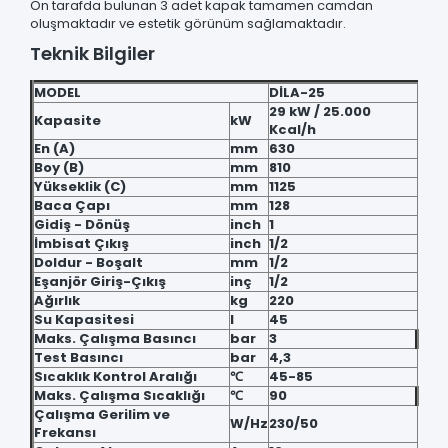
Ön tarafda bulunan 3 adet kapak tamamen camdan
oluşmaktadır ve estetik görünüm sağlamaktadır.
Teknik Bilgiler
MODEL
DİLA-25
29 kW / 25.000
Kapasite
kW
Kcal/h
En (A)
mm
630
Boy (B)
mm
810
Yükseklik (C)
mm
1125
Baca Çapı
mm
128
Gidiş - Dönüş
inch
1
İmbisat Çıkış
inch
1/2
Doldur - Boşalt
mm
1/2
Eşanjör Giriş-Çıkış
inç
1/2
Ağırlık
kg
220
Su Kapasitesi
l
45
Maks. Çalışma Basıncı
bar
3
Test Basıncı
bar
4,3
Sıcaklık Kontrol Aralığı
℃
45-85
Maks. Çalışma Sıcaklığı
℃
90
Çalışma Gerilim ve
W/Hz
230/50
Frekansı