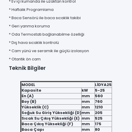
* Ev içi kumanda ile uzaktan kontrol
* Haftalık Programlama
* Baca Sensörü ile baca sıcaklık takibi
* Geri yanma koruma
* Oda Termostatı bağlanabilme özelliği
* Dış hava sıcaklık kontrolü
* Cam yünü ve seramik ile güçlü izolasyon
* Otantik ön cam
Teknik Bilgiler
MODEL
LİDYA25
Kapasite
kW
5-25
En (A)
mm
560
Boy (B)
mm
760
Yükseklik (C)
mm
1210
Soğuk Su Giriş Yüksekliği (D)
mm
205
Sıcak Su Çıkış Yüksekliği (E)
mm
525
Baca Çıkış Yüksekliği (F)
mm
175
Baca Çapı
mm
80