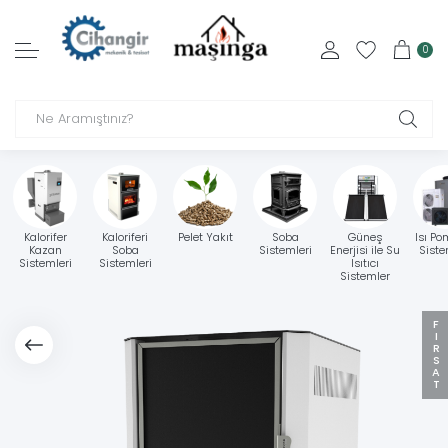
0
Kalorifer
Kaloriferi
Pelet Yakıt
Soba
Güneş
Isı Po
Kazan
Soba
Sistemleri
Enerjisi ile Su
Siste
Sistemleri
Sistemleri
Isıtıcı
Sistemler
FIRSAT