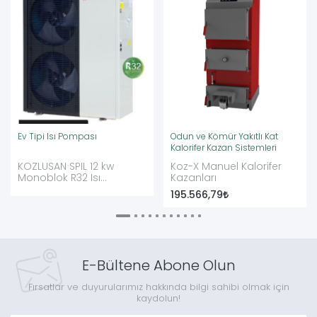
Ev Tipi Isı Pompası
Odun ve Kömür Yakıtlı Kat
Kalorifer Kazan Sistemleri
KOZLUSAN SPIL 12 kw
Koz-X Manuel Kalorifer
Monoblok R32 Isı
Kazanları
Pompası Ev Tipi Isı
195.566,79
Pompası
E-Bültene Abone Olun
Fırsatlar ve duyurularımız hakkında bilgi sahibi olmak için
kaydolun!