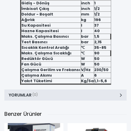
Gidiş - Dönüş
inch
1
İmbisat Çıkış
inch
1/2
Doldur - Boşalt
mm
1/2
Ağırlık
kg
196
Su Kapasitesi
l
37
Hazne Kapasitesi
l
40
Maks. Çalışma Basıncı
bar
1,5
Test Basıncı
bar
2,15
Sıcaklık Kontrol Aralığı
℃
35-85
Maks. Çalışma Sıcaklığı
℃
90
Redüktör Gücü
W
50
Fan Gücü
W
50
Çalışma Gerilim ve Frekansı
V/Hz
230/50
Çalışma Akımı
A
6
Yakıt Tüketimi
Kg/Sa
1,1-5,6
YORUMLAR
(0)
Benzer Ürünler