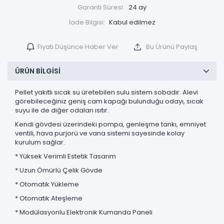
Garanti Süresi:
24 ay
İade Bilgisi:
Fiyatı Düşünce Haber Ver
Bu Ürünü Paylaş
ÜRÜN BILGISI
Pellet yakıtlı sıcak su üretebilen sulu sistem sobadır. Alevi
görebileceğiniz geniş cam kapağı bulunduğu odayı, sıcak
suyu ile de diğer odaları ısıtır.
Kendi gövdesi üzerindeki pompa, genleşme tankı, emniyet
ventili, hava purjorü ve vana sistemi sayesinde kolay
kurulum sağlar.
* Yüksek Verimli Estetik Tasarım
* Uzun Ömürlü Çelik Gövde
* Otomatik Yükleme
* Otomatik Ateşleme
* Modülasyonlu Elektronik Kumanda Paneli