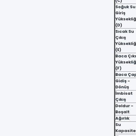
(C)
Soğuk Su
Giriş
Yüksekliğ
(D)
Sıcak Su
Çıkış
Yüksekliğ
(E)
Baca Çık
Yüksekliğ
(F)
Baca Çap
Gidiş -
Dönüş
İmbisat
Çıkış
Doldur -
Boşalt
Ağırlık
Su
Kapasite