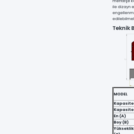
menteşe ko
ile dizayn 
engellenmiş
edilebilmek
Teknik B
MODEL
Kapasite
Kapasite
En (A)
Boy (B)
Yükseklik