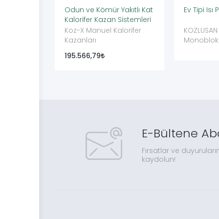
Odun ve Kömür Yakıtlı Kat
Ev Tipi Is
Kalorifer Kazan Sistemleri
Koz-X Manuel Kalorifer
KOZLUSAN 
Kazanları
Monoblok 
Pompası Ev
195.566,79
Pompası
E-Bültene Ab
Fırsatlar ve duyuruları
kaydolun!