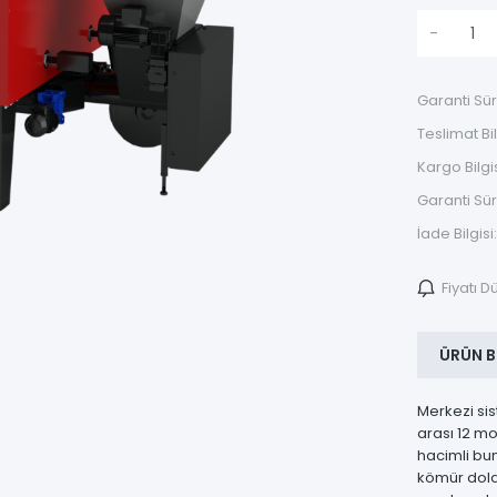
-
Garanti Sür
Teslimat Bil
Kargo Bilgis
Garanti Sür
İade Bilgisi:
Fiyatı 
ÜRÜN B
Merkezi sis
arası 12 mo
hacimli bun
kömür dold