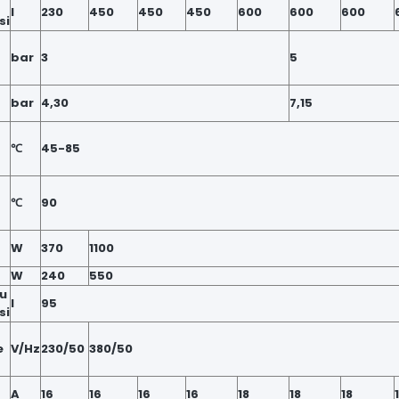
l
230
450
450
450
600
600
600
si
bar
3
5
bar
4,30
7,15
℃
45-85
℃
90
W
370
1100
W
240
550
su
l
95
si
e
V/Hz
230/50
380/50
A
16
16
16
16
18
18
18