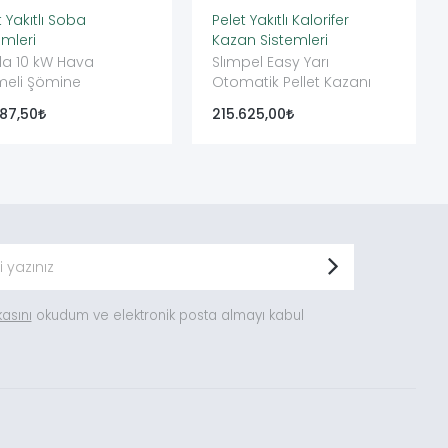
t Yakıtlı Soba
Pelet Yakıtlı Kalorifer
emleri
Kazan Sistemleri
da 10 kW Hava
Slımpel Easy Yarı
meli Şömine
Otomatik Pellet Kazanı
187,50
215.625,00
ikasını
okudum ve elektronik posta almayı kabul