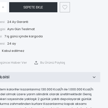
+
SEPETE EKLE
esi:
24 Ay Garanti
gisi
Aynı Gün Teslimat
i:
7 iş günü içinde kargoda
esi:
24 ay
Düşünce Haber Ver
Bu Ürünü Paylaş
ILGISI
tem kalorifer kazanlarımız 130.000 Kcal/h ile 1.000.000 Kcal/h
del olmak üzere yarım silindirik olarak üretilmektedir.Geniş
keri sayesinde yaklaşık 2 günlük yakıtı depolayarak günlük
urma zahmetinden kurtarır.Kazanlarımız kapak aksamı