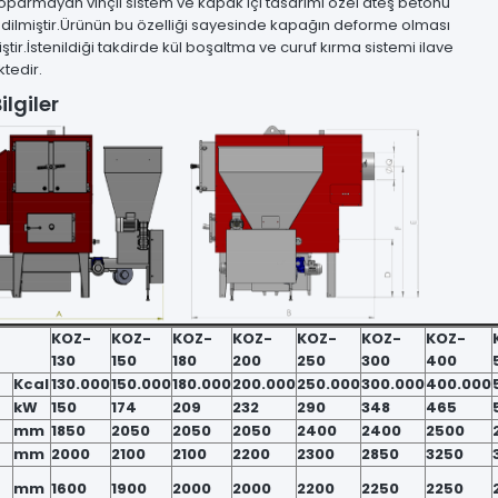
parmayan vinçli sistem ve kapak içi tasarımı özel ateş betonu
edilmiştir.Ürünün bu özelliği sayesinde kapağın deforme olması
tir.İstenildiği takdirde kül boşaltma ve curuf kırma sistemi ilave
tedir.
ilgiler
KOZ-
KOZ-
KOZ-
KOZ-
KOZ-
KOZ-
KOZ-
130
150
180
200
250
300
400
Kcal
130.000
150.000
180.000
200.000
250.000
300.000
400.000
kW
150
174
209
232
290
348
465
mm
1850
2050
2050
2050
2400
2400
2500
mm
2000
2100
2100
2200
2300
2850
3250
mm
1600
1900
2000
2000
2200
2250
2250