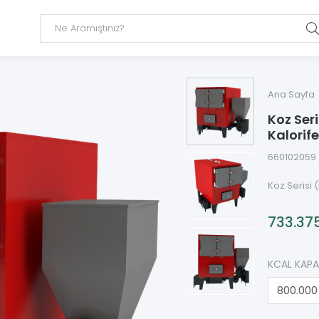
Ana Sayfa
Koz Ser
Kalorif
660102059
Koz Serisi 
733.37
KCAL KAPA