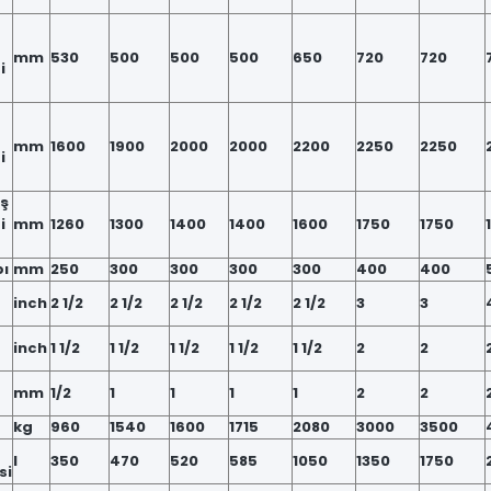
mm
530
500
500
500
650
720
720
i
mm
1600
1900
2000
2000
2200
2250
2250
i
ış
i
mm
1260
1300
1400
1400
1600
1750
1750
ı
mm
250
300
300
300
300
400
400
inch
2 1/2
2 1/2
2 1/2
2 1/2
2 1/2
3
3
inch
1 1/2
1 1/2
1 1/2
1 1/2
1 1/2
2
2
mm
1/2
1
1
1
1
2
2
kg
960
1540
1600
1715
2080
3000
3500
l
350
470
520
585
1050
1350
1750
si