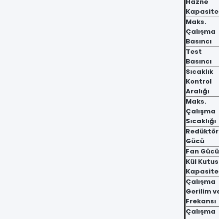
Hazne
Kapasite
Maks.
Çalışma
Basıncı
Test
Basıncı
Sıcaklık
Kontrol
Aralığı
Maks.
Çalışma
Sıcaklığı
Redüktör
Gücü
Fan Gücü
Kül Kutu
Kapasite
Çalışma
Gerilim v
Frekansı
Çalışma