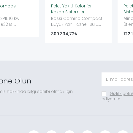
ı Pompası
Pelet Yakıtlı Kalorifer
Pele
Kazan Sistemleri
Sist
SPIL 16 kw
Rossi Camıno Compact
Alin
R32 Isı
Büyük Yan Hazneli Sulu
Üfle
 Tipi Isı
Sistem Pellet Yakıt
300.334,72
122.
one Olun
mız hakkında bilgi sahibi olmak için
Gizlilik polit
ediyorum.