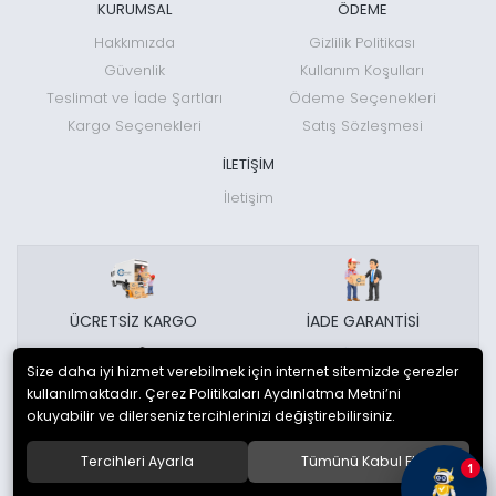
KURUMSAL
ÖDEME
Hakkımızda
Gizlilik Politikası
Güvenlik
Kullanım Koşulları
Teslimat ve İade Şartları
Ödeme Seçenekleri
Kargo Seçenekleri
Satış Sözleşmesi
İLETİŞİM
İletişim
ÜCRETSİZ KARGO
İADE GARANTİSİ
Size daha iyi hizmet verebilmek için internet sitemizde çerezler
kullanılmaktadır. Çerez Politikaları Aydınlatma Metni’ni
GÜVENLİ ALIŞVERİŞ
MÜŞTERİ HİZMETLERİ
okuyabilir ve dilerseniz tercihlerinizi değiştirebilirsiniz.
Tercihleri Ayarla
Tümünü Kabul Et
1