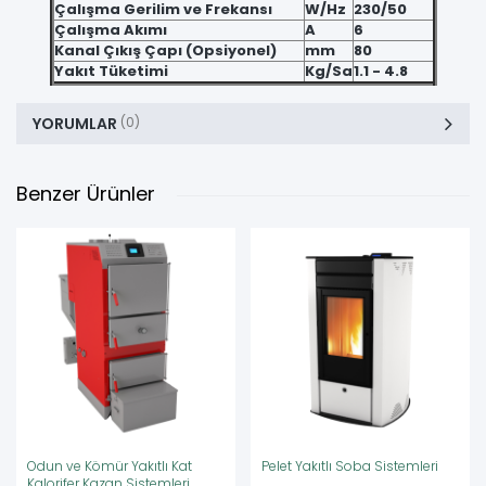
Çalışma Gerilim ve Frekansı
W/Hz
230/50
Çalışma Akımı
A
6
Kanal Çıkış Çapı (Opsiyonel)
mm
80
Yakıt Tüketimi
Kg/Sa
1.1 - 4.8
YORUMLAR
(0)
Benzer Ürünler
Odun ve Kömür Yakıtlı Kat
Pelet Yakıtlı Soba Sistemleri
Kalorifer Kazan Sistemleri