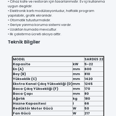
• Cihaz kafe ve restoran için tasarlanmıstır. Ev içi kullanıma
uygun degildir.
• Elektronik kartı modülasyonludur, haftalık program
yapılabilir, grafik ekranlıdır.
• Otomatik tutusturmalıdır.
• Geriye yanma koruma sistemi vardır.
• Uzaktan kumada mevcuttur.
• Ilk çalıstırma ücreti alıcıya aittir.
Teknik Bilgiler
MODEL
SARDES 22
Kapasite
kW
5-22
En (A)
mm
600
Boy (B)
mm
810
Yükseklik (C)
mm
1420
Ekstra Kanal Çıkış Yüksekliği (D)
mm
1245
Baca Çıkış Yüksekliği (F)
mm
170
Baca Çapı
mm
80
Ağırlık
kg
180
Hazne Kapasitesi
l
66
Redüktör Motor Gücü
W
50
Fan Gücü
W
217