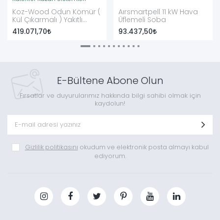
Koz-Wood Odun Kömür (
Aırsmartpell 11 kW Hava
Kül Çıkarmalı ) Yakıtlı
Üflemeli Soba
Kazan
419.071,70
93.437,50
E-Bültene Abone Olun
Fırsatlar ve duyurularımız hakkında bilgi sahibi olmak için
kaydolun!
Gizlilik politikasını
okudum ve elektronik posta almayı kabul
ediyorum.