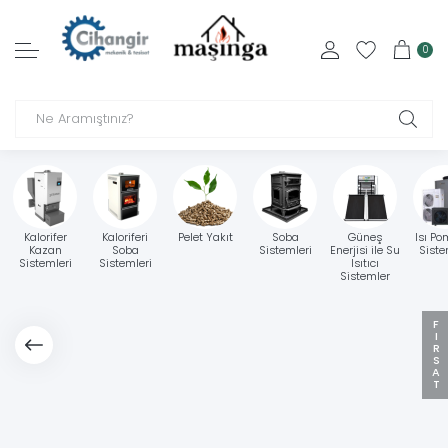
0
Kalorifer
Kaloriferi
Pelet Yakıt
Soba
Güneş
Isı Po
Kazan
Soba
Sistemleri
Enerjisi ile Su
Siste
Sistemleri
Sistemleri
Isıtıcı
Sistemler
FIRSAT