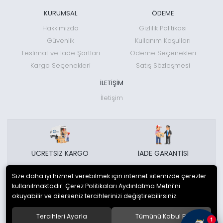
KURUMSAL
ÖDEME
Hakkımızda
Gizlilik Politikası
Güvenlik
Kullanım Koşulları
Teslimat ve İade Şartları
Ödeme Seçenekleri
Kargo Seçenekleri
Satış Sözleşmesi
İLETİŞİM
İletişim
ÜCRETSİZ KARGO
İADE GARANTİSİ
Size daha iyi hizmet verebilmek için internet sitemizde çerezler
kullanılmaktadır. Çerez Politikaları Aydınlatma Metni’ni
GÜVENLİ ALIŞVERİŞ
MÜŞTERİ HİZMETLERİ
okuyabilir ve dilerseniz tercihlerinizi değiştirebilirsiniz.
Tercihleri Ayarla
Tümünü Kabul Et
1