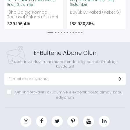
Tarım Sulama Paket Güneş
Bağ Evi Paket Güneş Enerji
Enerji Sistemleri
Sistemleri
10hp Dalgıç Pompa -
Büyük Ev Paketi (Paket 6)
Tarımsal Sulama Sistemi
339.196,41
188.980,86
E-Bültene Abone Olun
Fırsatlar ve duyurularımız hakkında bilgi sahibi olmak için
kaydolun!
Gizlilik politikasını
okudum ve elektronik posta almayı kabul
ediyorum.