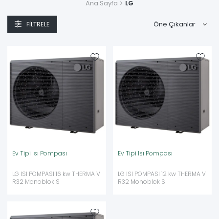
Ana Sayfa
LG
ısınma geleceği sunuyor. Dış ortamdaki doğal ısı enerjisini
alarak iç mekanlara aktaran LG ısı pompaları, geleneksel fosil
yakıtlı (kombi, katı yakıtlı kazan vb.) sistemlere göre
FILTRELE
%400'e
varan enerji tasarrufu
sağlar. Tek bir sistemle kışın
mükemmel ısıtma, yazın serinletici soğutma ve yıl boyunca
kesintisiz kullanım sıcak suyu elde edebilirsiniz.
Ev Tipi Isı Pompası
Ev Tipi Isı Pompası
LG ISI POMPASI 16 kw THERMA V
LG ISI POMPASI 12 kw THERMA V
R32 Monoblok S
R32 Monoblok S