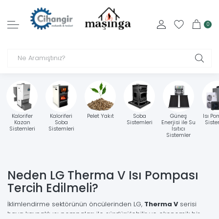
0
Kalorifer
Kaloriferi
Pelet Yakıt
Soba
Güneş
Isı Po
Kazan
Soba
Sistemleri
Enerjisi ile Su
Siste
Sistemleri
Sistemleri
Isıtıcı
Sistemler
Neden LG Therma V Isı Pompası
Tercih Edilmeli?
İklimlendirme sektörünün öncülerinden LG,
Therma V
serisi
hava kaynaklı ısı pompaları ile sürdürülebilir ve ekonomik bir