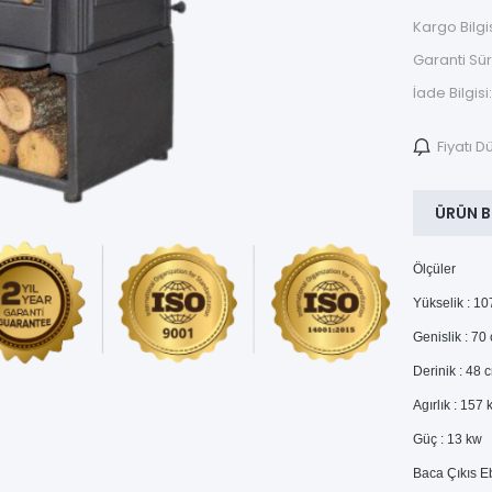
Kargo Bilgis
Garanti Sür
İade Bilgisi:
Fiyatı 
ÜRÜN B
Ölçüler
Yükselik : 1
Genislik : 70
Derinik : 48 
Agırlık : 157 
Güç : 13 kw
Baca Çıkıs E