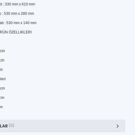
tı : 330 mm x 610 mm
ı : 530 mm x 280 mm
atı : 530 mm x 140 mm
ÜRÜN ÖZELLIKLERI
 cm
 cm
cm
leri
 cm
 cm
cm
LAR
(0)