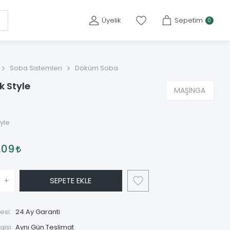
Üyelik
Sepetim
0
Soba Sistemleri
Döküm Soba
k Style
MAŞİNGA
tyle
,09
+
SEPETE EKLE
esi:
24 Ay Garanti
gisi
Aynı Gün Teslimat