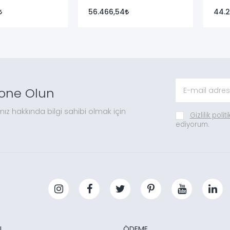
56.466,54
44.2
one Olun
mız hakkında bilgi sahibi olmak için
Gizlilik polit
ediyorum.
L
ÖDEME