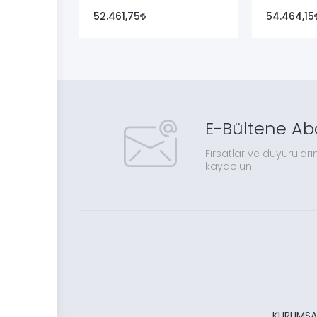
52.461,75
54.464,15
E-Bültene Ab
Fırsatlar ve duyuruları
kaydolun!
KURUMSA