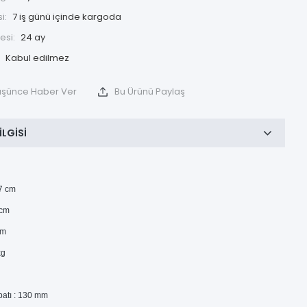
i:
7 iş günü içinde kargoda
esi:
24 ay
Düşünce Haber Ver
Bu Ürünü Paylaş
ILGISI
07 cm
 cm
cm
kg
batı : 130 mm