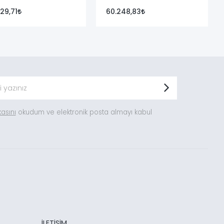
29,71
60.248,83
ikasını
okudum ve elektronik posta almayı kabul
İLETİŞİM