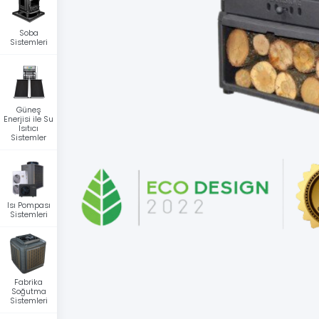
Soba
Sistemleri
Güneş
Enerjisi ile Su
Isıtıcı
Sistemler
Isı Pompası
Sistemleri
Fabrika
Soğutma
Sistemleri