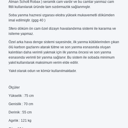
Alman Schott Robax ) seramik cam vardır ve bu camlar yanmaz cam
fitili kullanılarak üründe tam sızdırmazlık sağlanmıştır.
Soba yanma haznesi ızgarası ekstra yüksek mukavemetli dökümden
imal edilmiştir. (ggg 40 )
Sfero döküm ön cam özel dizayn havalandırma sistemi ile kararma ve
isileme yapmaz.
Özel arka hava denge sistemi sayesinde, ilk yanma kütüklerinden çıkan
ölü karbon gazlarını atarak tütme ve son yanma esnasında oluşan
kalıntıları daha verimli yakmak için ilk yanma öncesi ve son yanma
esnasında verimli bir yanma sağlanır. Bu sistem ile sobada minimum
yakıt kullanılarak maksimum verim elde edilir.
Yakıt olarak odun ve kömür kullanılmaktadır.
Ölçüler
Yükselik : 75 cm
Genislik : 70 cm
Derinik : 55 cm
Agırlık : 121 kg