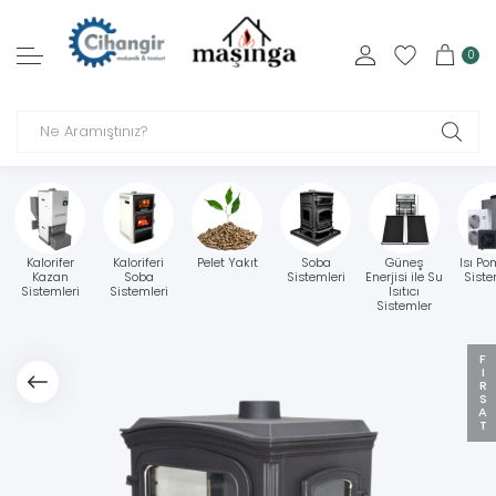
0
Kalorifer
Kaloriferi
Pelet Yakıt
Soba
Güneş
Isı Po
Kazan
Soba
Sistemleri
Enerjisi ile Su
Siste
Sistemleri
Sistemleri
Isıtıcı
Sistemler
FIRSAT