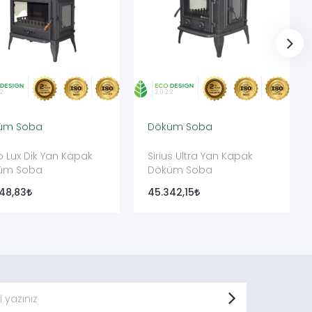
üm Soba
Döküm Soba
o Lux Dik Yan Kapak
Sirius Ultra Yan Kapak
üm Soba
Döküm Soba
48,83
45.342,15