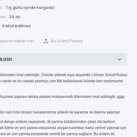
i:
7 iş günü içinde kargoda
esi:
24 ay
Düşünce Haber Ver
Bu Ürünü Paylaş
ILGISI
ökümden imal edilmiştir. Üründe yüksek ısıya dayanıklı ( Alman Schott Robax
 vardır ve bu camlar yanmaz cam fitili kullanılarak üründe tam sızdırmazlık
aznesi ızgarası ekstra yüksek mukavemetli dökümden imal edilmiştir. (ggg
ön cam özel dizayn havalandırma sistemi ile kararma ve isileme yapmaz.
va denge sistemi sayesinde, ilk yanma kütüklerinden çıkan ölü karbon
rak tütme ve son yanma esnasında oluşan kalıntıları daha verimli yakmak için
esi ve son yanma esnasında verimli bir yanma sağlanır. Bu sistem ile