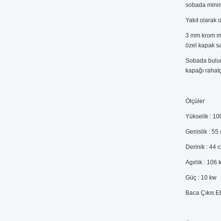
sobada minim
Yakıt olarak 
3 mm krom me
özel kapak sa
Sobada bulun
kapağı rahat
Ölçüler
Yükselik : 1
Genislik : 55
Derinik : 44 
Agırlık : 106 
Güç : 10 kw
Baca Çıkıs E