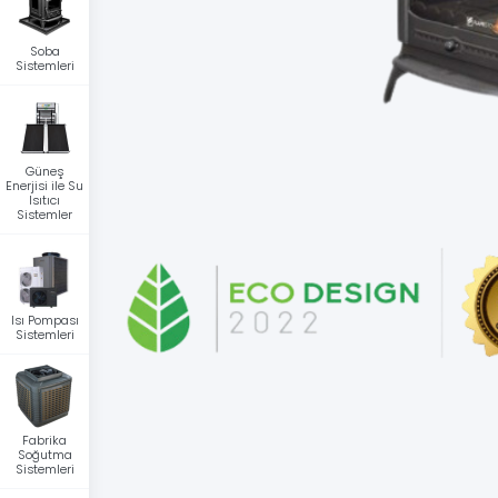
Soba
Sistemleri
Güneş
Enerjisi ile Su
Isıtıcı
Sistemler
Isı Pompası
Sistemleri
Fabrika
Soğutma
Sistemleri