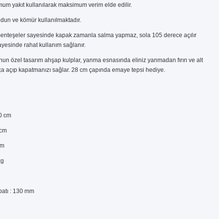
um yakıt kullanılarak maksimum verim elde edilir.
odun ve kömür kullanılmaktadır.
nteşeler sayesinde kapak zamanla salma yapmaz, sola 105 derece açılır
yesinde rahat kullanım sağlanır.
un özel tasarım ahşap kulplar, yanma esnasında eliniz yanmadan fırın ve alt
ça açıp kapatmanızı sağlar. 28 cm çapında emaye tepsi hediye.
00 cm
 cm
cm
kg
batı : 130 mm