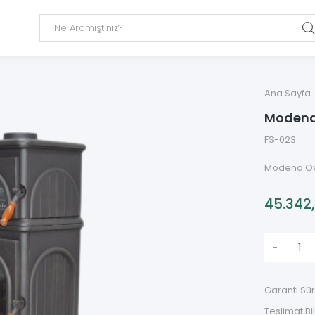
Ana Sayfa
Modena
FS-023
Modena O
45.342
-
Garanti Sür
Teslimat Bil