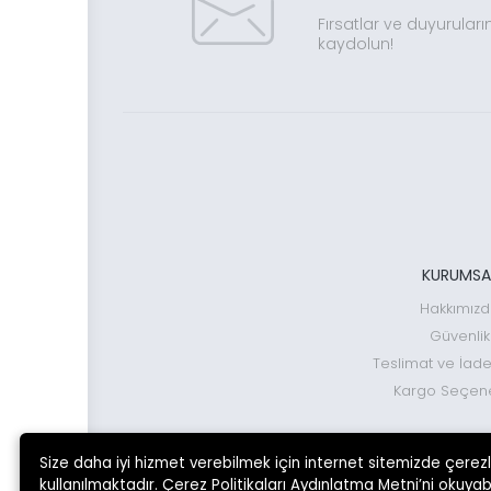
Fırsatlar ve duyuruları
kaydolun!
KURUMSA
Hakkımız
Güvenlik
Teslimat ve İade
Kargo Seçene
Size daha iyi hizmet verebilmek için internet sitemizde çerez
kullanılmaktadır. Çerez Politikaları Aydınlatma Metni’ni okuyabi