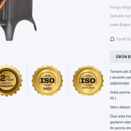
Kargo Bilgis
Garanti Sür
İade Bilgisi:
Fiyatı 
ÜRÜN B
Tamamı pik d
) seramik cam
sağlanmıştır.
Soba yanma h
40 )
Sfero döküm 
Özel arka ha
gazlarını ata
ilk yanma önc