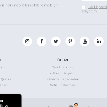
mız hakkında bilgi sahibi olmak için
Gizlilik polit
ediyorum.
L
ÖDEME
da
Gizlilik Politikası
Kullanım Koşulları
 Şartları
Ödeme Seçenekleri
kleri
Satış Sözleşmesi
ler
lir ve