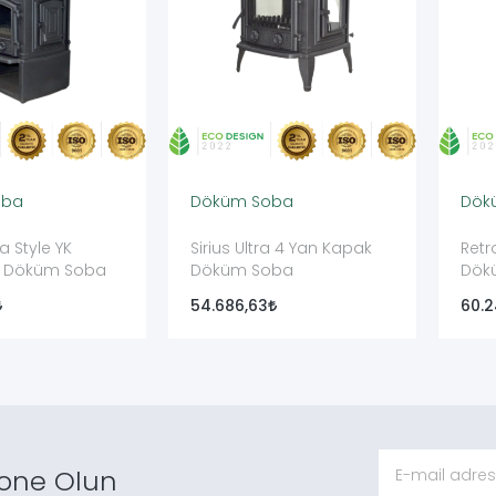
oba
Döküm Soba
Dök
a Style YK
Sirius Ultra 4 Yan Kapak
Retr
u Döküm Soba
Döküm Soba
Dök
54.686,63
60.2
one Olun