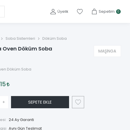
Üyelik
Sepetim
0
Soba Sistemleri
Döküm Soba
 Oven Döküm Soba
MAŞİNGA
ven Döküm Soba
,15
+
SEPETE EKLE
esi:
24 Ay Garanti
gisi
Aynı Gün Teslimat