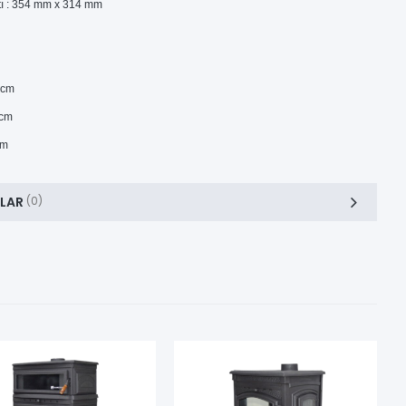
ı : 354 mm x 314 mm
 cm
 cm
cm
LAR
(0)