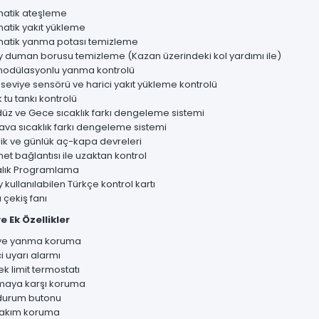
atik ateşleme
atik yakıt yükleme
atik yanma potası temizleme
y duman borusu temizleme (Kazan üzerindeki kol yardımı ile)
 modülasyonlu yanma kontrolü
 seviye sensörü ve harici yakıt yükleme kontrolü
 tu tankı kontrolü
üz ve Gece sıcaklık farkı dengeleme sistemi
hava sıcaklık farkı dengeleme sistemi
lik ve günlük aç-kapa devreleri
net bağlantısı ile uzaktan kontrol
alık Programlama
 kullanılabilen Türkçe kontrol kartı
 çekiş fanı
e Ek Özellikler
ye yanma koruma
i uyarı alarmı
k limit termostatı
aya karşı koruma
 durum butonu
ı akım koruma