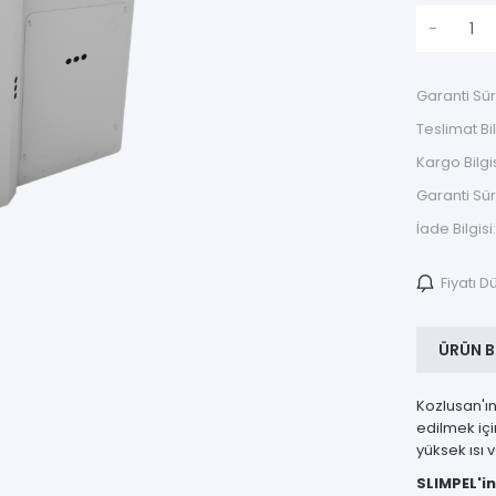
-
Garanti Sür
Teslimat Bil
Kargo Bilgis
Garanti Sür
İade Bilgisi:
Fiyatı 
ÜRÜN B
Kozlusan'ın
edilmek içi
yüksek ısı v
SLIMPEL'in