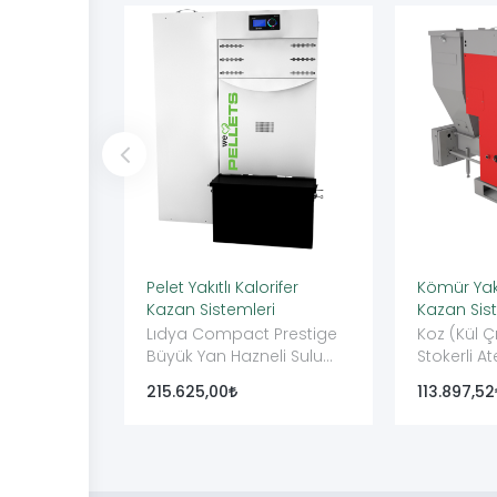
Pelet Yakıtlı Kalorifer
Kömür Yakı
Kazan Sistemleri
Kazan Sis
Lıdya Compact Prestige
Koz (Kül Ç
Büyük Yan Hazneli Sulu
Stokerli A
Sistem Pellet Kazanı
karıştırmal
215.625,00
113.897,52
Kazanı