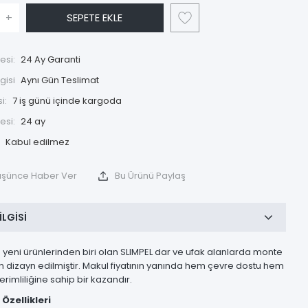
+
SEPETE EKLE
esi:
24 Ay Garanti
gisi
Aynı Gün Teslimat
i:
7 iş günü içinde kargoda
esi:
24 ay
Düşünce Haber Ver
Bu Ürünü Paylaş
ILGISI
 yeni ürünlerinden biri olan SLIMPEL dar ve ufak alanlarda monte
n dizayn edilmiştir. Makul fiyatının yanında hem çevre dostu hem
erimliliğine sahip bir kazandır.
 Özellikleri