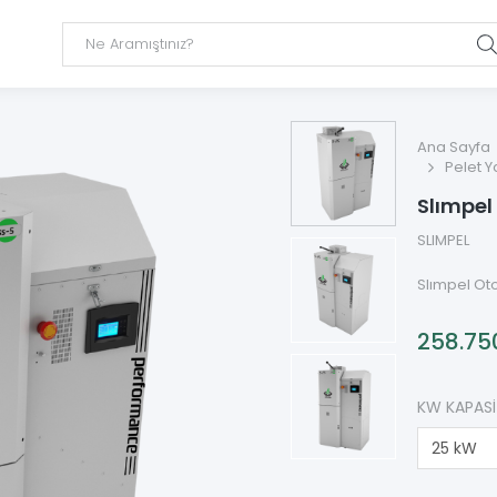
Ana Sayfa
Pelet Y
Slımpel
SLIMPEL
Slımpel Ot
258.75
KW KAPASI