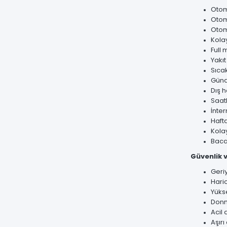
Otom
Otom
Otom
Kola
Full
Yakıt
Sıcak
Günd
Dış 
Saat
İnter
Haft
Kolay
Baca
Güvenlik v
Geri
Haric
Yükse
Donm
Acil
Aşır