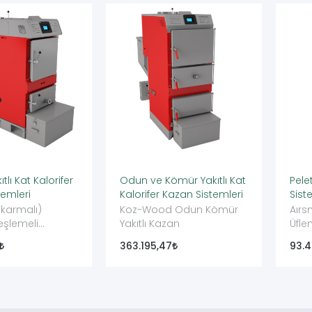
tlı Kat Kalorifer
Odun ve Kömür Yakıtlı Kat
Pele
temleri
Kalorifer Kazan Sistemleri
Sist
ıkarmalı)
Koz-Wood Odun Kömür
Aırs
teşlemeli
Yakıtlı Kazan
Üfle
ı Kat Kalorifer
363.195,47
93.4