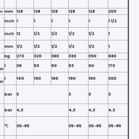
ı
mm
128
128
128
128
128
200
inch
1
1
1
1
1
1 1/2
inch
12
1/2
1/2
1/2
1/2
1
mm
1/2
1/2
1/2
1/2
1/2
1
kg
270
320
380
330
390
680
l
36
53
90
53
90
170
si
l
140
190
190
190
190
300
si
bar
3
3
3
3
bar
4,3
4,3
4,3
4,3
℃
35-85
35-85
35-85
35-85