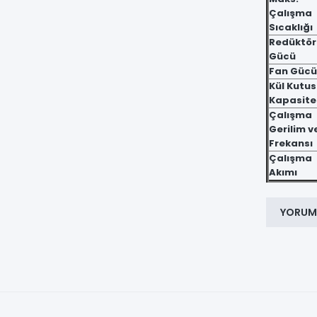
Çalışma
Sıcaklığı
Redüktör
Gücü
Fan Gücü
Kül Kutu
Kapasite
Çalışma
Gerilim v
Frekansı
Çalışma
Akımı
YORUM