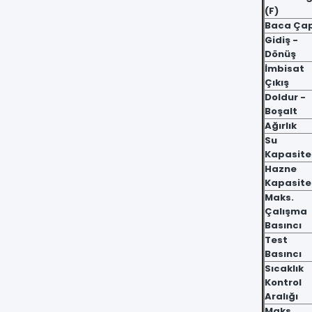
(F)
Baca Çap
Gidiş -
Dönüş
İmbisat
Çıkış
Doldur -
Boşalt
Ağırlık
Su
Kapasite
Hazne
Kapasite
Maks.
Çalışma
Basıncı
Test
Basıncı
Sıcaklık
Kontrol
Aralığı
Maks.