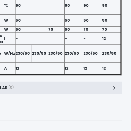
℃
90
90
90
90
W
50
50
50
50
W
50
70
50
70
70
su
l
-
-
-
12
si
e
W/Hz
230/50
230/50
230/50
230/50
230/50
230/50
A
12
12
12
12
LAR
(0)