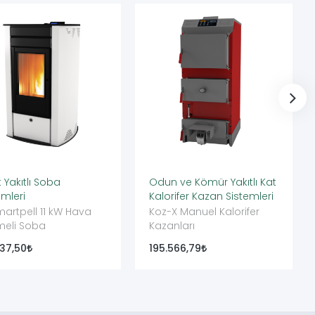
t Yakıtlı Soba
Odun ve Kömür Yakıtlı Kat
emleri
Kalorifer Kazan Sistemleri
martpell 11 kW Hava
Koz-X Manuel Kalorifer
meli Soba
Kazanları
37,50
195.566,79