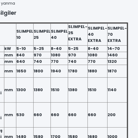
ci yanma
ilgiler
SLIMPEL-
SLIMPEL-
SLIMPEL-
SLIMPEL
SLIMPEL
SLIMPEL
25
40
70
10
25
40
EXTRA
EXTRA
EXTRA
kW
5-10
5-25
8-40
5-25
8-40
14-70
mm
840
970
1080
970
1080
1460
mm
640
740
770
740
770
1320
mm
1650
1800
1940
1780
1880
1870
mm
1300
1380
1510
1380
1510
1140
i
mm
530
660
660
660
660
200
i
ış
i
mm
1480
1580
1700
1580
1680
1000