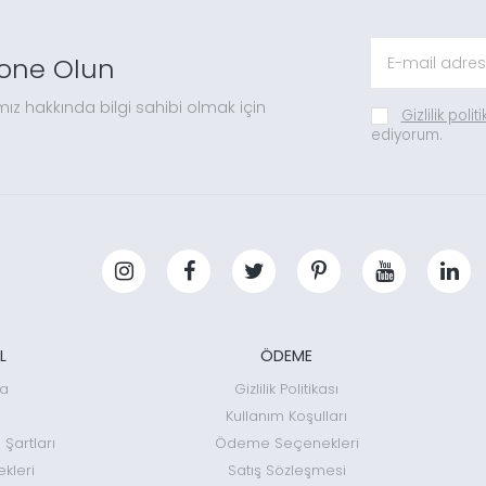
one Olun
mız hakkında bilgi sahibi olmak için
Gizlilik polit
ediyorum.
L
ÖDEME
da
Gizlilik Politikası
Kullanım Koşulları
 Şartları
Ödeme Seçenekleri
kleri
Satış Sözleşmesi