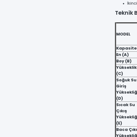
İkin
Teknik B
MODEL
Kapasite
En (A)
Boy (B)
Yükseklik
(C)
Soğuk Su
Giriş
Yüksekliğ
(D)
Sıcak Su
Çıkış
Yüksekliğ
(E)
Baca Çık
Yüksekliğ