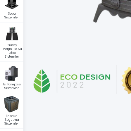
Soba
Sistemleri
Güneş
Enerjisi ile Su
Isıtıcı
Sistemler
Isı Pompası
Sistemleri
Fabrika
Soğutma
Sistemleri