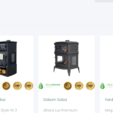
oba
Döküm Soba
Yard
 Style YK 3
Altara Lux Premium
Maşa