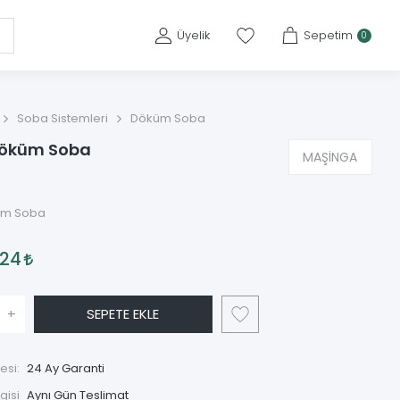
Üyelik
Sepetim
0
Soba Sistemleri
Döküm Soba
Döküm Soba
MAŞİNGA
üm Soba
,24
+
SEPETE EKLE
esi:
24 Ay Garanti
gisi
Aynı Gün Teslimat