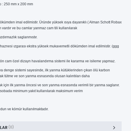
ı : 250 mm x 200 mm
ökümden imal edilmistir. Üründe yüksek ısıya dayanıklı ( Alman Schott Robax
 vardır ve bu camlar yanmaz cam tili kullanılarak
zdırmazlık saglanmıstır.
aznesi ızgarası ekstra yüksek mukavemetli dökümden imal edilmistir. (ggg
ön cam özel dizayn havalandırma sistemi ile kararma ve isileme yapmaz.
va denge sistemi sayesinde, ilk yanma kütüklerinden çıkan ölü karbon
rak tütme ve son yanma esnasında olusan kalıntıları daha
k için ilk yanma öncesi ve son yanma esnasında verimli bir yanma saglanır.
e sobada minimum yakıt kullanılarak maksimum verim
odun ve kömür kullanılmaktadır.
LAR
(0)