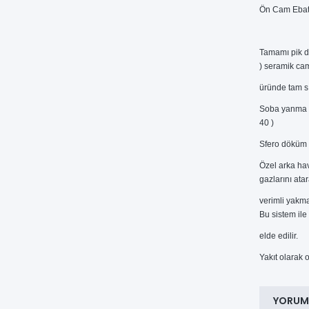
Ön Cam Ebat
Tamamı pik d
) seramik cam
üründe tam sı
Soba yanma h
40 )
Sfero döküm 
Özel arka ha
gazlarını ata
verimli yakma
Bu sistem il
elde edilir.
Yakıt olarak 
YORUM