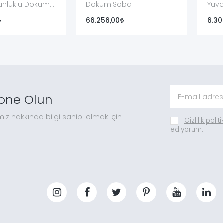
unluklu Döküm
Döküm Soba
Yuva
66.256,00
6.30
one Olun
mız hakkında bilgi sahibi olmak için
Gizlilik polit
ediyorum.