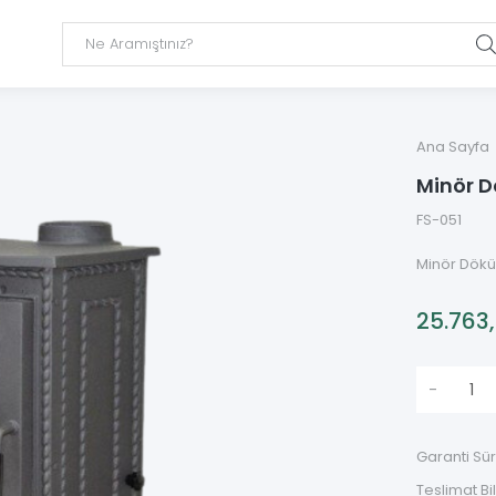
Ana Sayfa
Minör 
FS-051
Minör Dök
25.763
-
Garanti Sür
Teslimat Bil