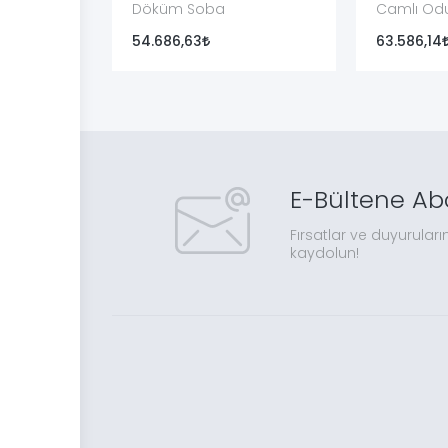
Döküm Soba
Camlı Od
Soba
54.686,63
63.586,14
E-Bültene Ab
Fırsatlar ve duyuruları
kaydolun!