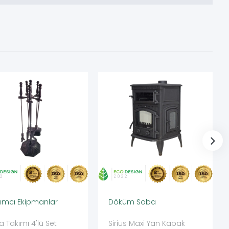
ımcı Ekipmanlar
Döküm Soba
 Takımı 4'lü Set
Sirius Maxi Yan Kapak