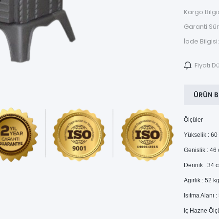
Kargo Bilgis
Garanti Sür
İade Bilgisi:
Fiyatı 
ÜRÜN B
Ölçüler
Yükselik : 60
Genislik : 46
Derinik : 34 
Agırlık : 52 k
Isıtma Alanı :
Iç Hazne Ölç