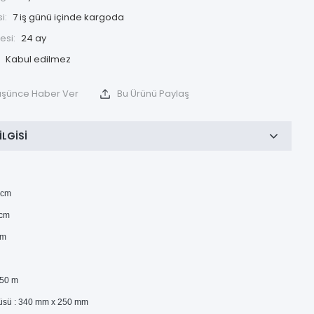
i:
7 iş günü içinde kargoda
esi:
24 ay
Düşünce Haber Ver
Bu Ürünü Paylaş
ILGISI
 cm
 cm
cm
g
 50 m
üsü : 340 mm x 250 mm