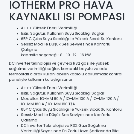
IOTHERM PRO HAVA
KAYNAKLI ISI POMPASI
A+++ Yüksek Enerji Verimliliği
Isıtır, Soğutur, Kullanım Suyu Sıcaklığı Sağlar
65° C Çıkıs Suyu Sıcaklığı ile Yüksek Sıcak Su Konforu
Sessiz Mod ile Düşük Ses Seviyesinde Konforlu
Çalışma
kapasite seçeneği : 8 - 10 -12 - 16 kW
DC inverter teknolojisi ve çevreci R32 gazı ile yüksek
soğutma verimliliği sağlar; kompakt boyutu ve oda
termostatı olarak kullanılabilen kablolu dokunmatik kontrol
paneliyle kullanım kolaylığı sunar.
A+++ Yüksek Enerji Verimliliği
Isıtır, Soğutur, Kullanım Suyu Sıcaklığı Sağlar
Modeller: IO-MM 80 A / IO-MM 100 A / IO-MM 120 A /
IO-MM 160 A / IO-MM 160 T/A
65° C Çıkıs Suyu Sıcaklığı ile Yüksek Sıcak Su Konforu
Sessiz Mod ile Düşük Ses Seviyesinde Konforlu
Çalışma
DC İnverter Teknolojisi ve R32 Gazı Soğutma
Verimliliği Sayesinde En Zorlu Hava Şartlarında Bile