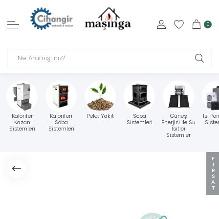
0
Kalorifer
Kaloriferi
Pelet Yakıt
Soba
Güneş
Isı Po
Kazan
Soba
Sistemleri
Enerjisi ile Su
Siste
Sistemleri
Sistemleri
Isıtıcı
Sistemler
FIRSAT