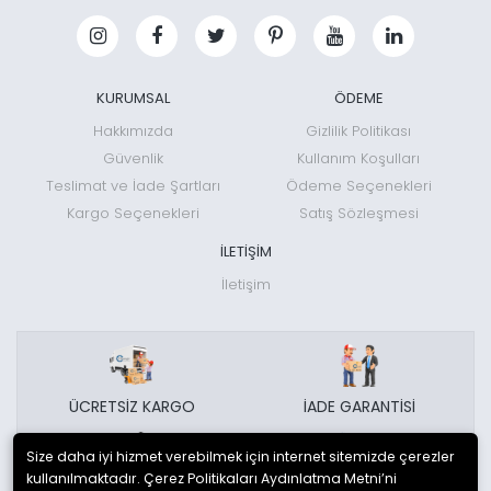
KURUMSAL
ÖDEME
Hakkımızda
Gizlilik Politikası
Güvenlik
Kullanım Koşulları
Teslimat ve İade Şartları
Ödeme Seçenekleri
Kargo Seçenekleri
Satış Sözleşmesi
İLETİŞİM
İletişim
ÜCRETSİZ KARGO
İADE GARANTİSİ
Size daha iyi hizmet verebilmek için internet sitemizde çerezler
kullanılmaktadır. Çerez Politikaları Aydınlatma Metni’ni