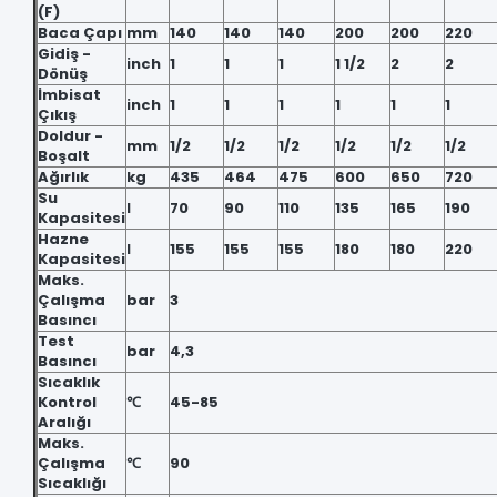
(F)
Baca Çapı
mm
140
140
140
200
200
220
Gidiş -
inch
1
1
1
1 1/2
2
2
Dönüş
İmbisat
inch
1
1
1
1
1
1
Çıkış
Doldur -
mm
1/2
1/2
1/2
1/2
1/2
1/2
Boşalt
Ağırlık
kg
435
464
475
600
650
720
Su
l
70
90
110
135
165
190
Kapasitesi
Hazne
l
155
155
155
180
180
220
Kapasitesi
Maks.
Çalışma
bar
3
Basıncı
Test
bar
4,3
Basıncı
Sıcaklık
Kontrol
℃
45-85
Aralığı
Maks.
Çalışma
℃
90
Sıcaklığı