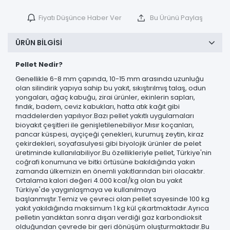
Fiyatı Düşünce Haber Ver
Bu Ürünü Paylaş
ÜRÜN BILGISI
Pellet Nedir?
Genellikle 6-8 mm çapında, 10-15 mm arasında uzunluğu
olan silindirik yapıya sahip bu yakıt, sıkıştırılmış talaş, odun
yongaları, ağaç kabuğu, zirai ürünler, ekinlerin sapları,
fındık, badem, ceviz kabukları, hatta atık kağıt gibi
maddelerden yapılıyor.Bazı pellet yakıtlı uygulamaları
bioyakıt çeşitleri ile genişletilenebiliyor.Mısır koçanları,
pancar küspesi, ayçiçeği çenekleri, kurumuş zeytin, kiraz
çekirdekleri, soyafasulyesi gibi biyolojik ürünler de pelet
üretiminde kullanılabiliyor.Bu özellikleriyle pellet, Türkiye'nin
coğrafi konumuna ve bitki örtüsüne bakıldığında yakın
zamanda ülkemizin en önemli yakıtlarından biri olacaktır.
Ortalama kalori değeri 4.000 kcal/kg olan bu yakıt
Türkiye'de yaygınlaşmaya ve kullanılmaya
başlanmıştır.Temiz ve çevreci olan pellet sayesinde 100 kg
yakıt yakıldığında maksimum 1 kg kül çıkartmaktadır.Ayrıca
pelletin yandıktan sonra dışarı verdiği gaz karbondioksit
olduğundan çevrede bir geri dönüşüm oluşturmaktadır.Bu