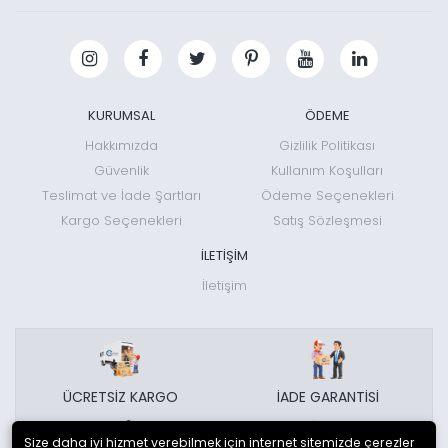
KURUMSAL
ÖDEME
Hakkımızda
Gizlilik Politikası
Güvenlik
Kullanım Koşulları
Teslimat ve İade Şartları
Ödeme Seçenekleri
Kargo Seçenekleri
Satış Sözleşmesi
İLETİŞİM
İletişim
ÜCRETSİZ KARGO
İADE GARANTİSİ
Size daha iyi hizmet verebilmek için internet sitemizde çerezler