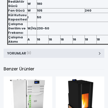
Redüktör
W
180
Gücü
Fan Gücü
W
105
240
Kül Kutusu
l
50
Kapasitesi
Çalışma
Gerilim ve
W/Hz
230-50
Frekansı
Çalışma
A
16
16
16
16
18
18
Akımı
YORUMLAR
(0)
Benzer Ürünler