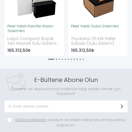
Pelet Yakıtlı Kalorifer Kazan
Pelet Yakıtlı Soba Sistemleri
Sistemleri
Lıdya Compact Büyük
Thyaterıa 25 kW Pellet
Yan Hazneli Sulu Sistem
Sobası (Sulu Sistem)
Pellet Kazanı
165.312,50
165.312,50
E-Bültene Abone Olun
Fırsatlar ve duyurularımız hakkında bilgi sahibi olmak için
kaydolun!
Gizlilik politikasını
okudum ve elektronik posta almayı kabul
ediyorum.