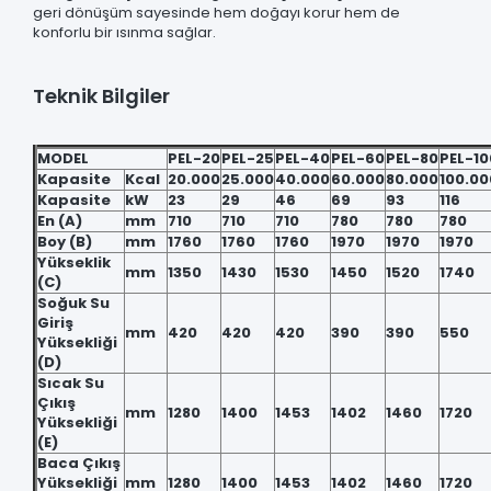
geri dönüşüm sayesinde hem doğayı korur hem de
konforlu bir ısınma sağlar.
Teknik Bilgiler
MODEL
PEL-20
PEL-25
PEL-40
PEL-60
PEL-80
PEL-10
Kapasite
Kcal
20.000
25.000
40.000
60.000
80.000
100.00
Kapasite
kW
23
29
46
69
93
116
En (A)
mm
710
710
710
780
780
780
Boy (B)
mm
1760
1760
1760
1970
1970
1970
Yükseklik
mm
1350
1430
1530
1450
1520
1740
(C)
Soğuk Su
Giriş
mm
420
420
420
390
390
550
Yüksekliği
(D)
Sıcak Su
Çıkış
mm
1280
1400
1453
1402
1460
1720
Yüksekliği
(E)
Baca Çıkış
Yüksekliği
mm
1280
1400
1453
1402
1460
1720