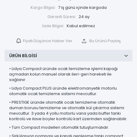
Kargo Bilgisi:
7 iş günü içinde kargoda
Garanti Süresi:
24 ay
İade Bilgisi:
Fiyatı Düşünce Haber Ver
Bu Ürünü Paylaş
ÜRÜN BILGISI
• Lidya Compact üründe ocak temizleme işlemi kapağı
açmadan kolun manuel olarak ileri-geri hareketi ile
sağlanır.
• Lidya Compact PLUS üründe elektromanyetik motorlu
otomatik ocak temizleme sistemi mevcuttur.
• PRESTIGE üründe otomatik ocak temizleme otomatik
duman borusu temizleme ve otomatik kül çıkarma sistemi
mevcuttur. 3 yada 4 yollu motorlu vana yada buffer tankı
kontrolü ve ilave boyler kontrolü kart üzerinden sağlanabilir.
• Tüm Compact modelleri otomatik tutuşturmalıdır.
• Sirkülasyon pompası ve kapalı genleşme tankı compact