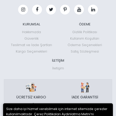
KURUMSAL
ÖDEME
Hakkımızda
Gizlilik Politikası
Güvenlik
Kullanım Koşulları
Teslimat ve İade Şartları
Ödeme Seçenekleri
Kargo Seçenekleri
Satış Sözleşmesi
İLETİŞİM
İletişim
ÜCRETSİZ KARGO
İADE GARANTİSİ
Size daha iyi hizmet verebilmek için internet sitemizde çerezler
kullanılmaktadır. Çerez Politikaları Aydınlatma Metni’ni