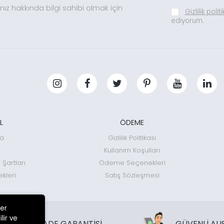
mız hakkında bilgi sahibi olmak için
Gizlilik polit
ediyorum.
L
ÖDEME
da
Gizlilik Politikası
Kullanım Koşulları
 Şartları
Ödeme Seçenekleri
kleri
Satış Sözleşmesi
ler
lir ve
İADE GARANTİSİ
GÜVENLİ ALI