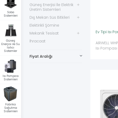
Güneş Enerjisi İle Elektrik
Üretim Sistemleri
Soba
Sistemleri
Dış Mekan Süs Bitkileri
Elektirikli Şömine
Ev Tipi Isı 
Mekanik Tesisat
Güneş
İhracaat
AİRWELL WHPM
Enerjisi ile Su
Isıtıcı
Isı Pompası
Sistemler
Fiyat Aralığı
Isı Pompası
Sistemleri
Fabrika
Soğutma
Sistemleri