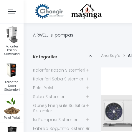
AİRWELL ısı pompası
Kalorifer
Kazan
Sistemleri
Ana Sayfa
A
Kategoriler
Kalorifer Kazan Sistemleri
Kaloriferi Soba Sistemleri
Kaloriferi
Soba
Pelet Yakıt
Sistemleri
Soba Sistemleri
Güneş Enerjisi ile Su Isıtıcı
Sistemler
Pelet Yakıt
Isı Pompası Sistemleri
Fabrika Soğutma Sistemleri