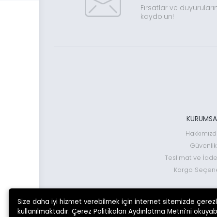
Fırsatlar ve duyuruları
kaydolun!
KURUMSA
Hakkımız
Güvenlik
Teslimat ve İade
Kargo Seçene
Size daha iyi hizmet verebilmek için internet sitemizde çerez
kullanılmaktadır. Çerez Politikaları Aydınlatma Metni’ni okuyabi
ÜCRETSİZ KARGO